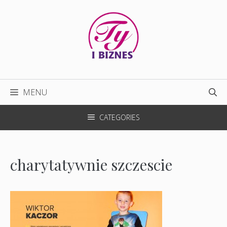
Przejdź
do
treści
MENU
CATEGORIES
charytatywnie szczescie