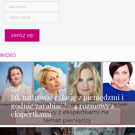
WIDEO
FILM
Jak uzdrowić relację z pieniędzmi i
godnie zarabiać? – 4 rozmowy z
ekspertkami