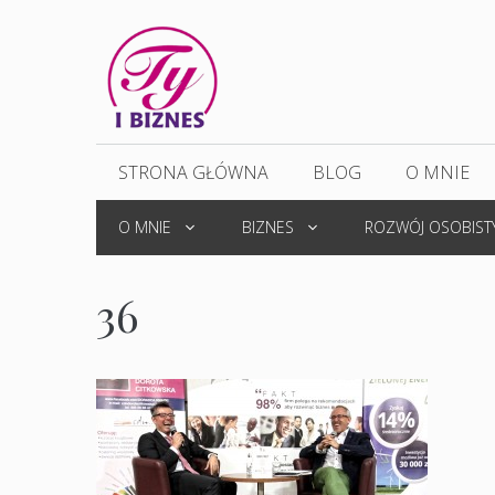
Przejdź
do
treści
STRONA GŁÓWNA
BLOG
O MNIE
O MNIE
BIZNES
ROZWÓJ OSOBIST
36