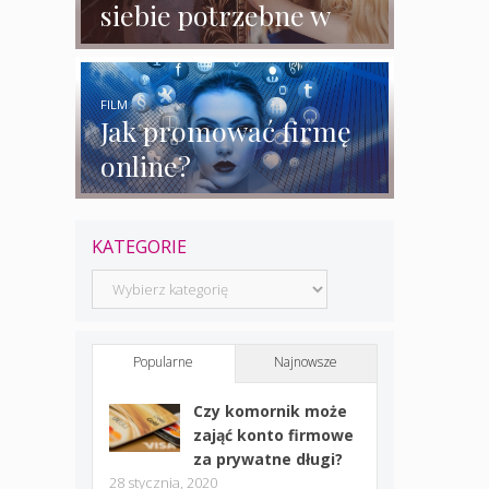
siebie potrzebne w
biznesie?
FILM
Jak promować firmę
online?
KATEGORIE
Kategorie
Popularne
Najnowsze
Czy komornik może
zająć konto firmowe
za prywatne długi?
28 stycznia, 2020