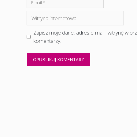
E-
mail
Witryna
internetowa
Zapisz moje dane, adres e-mail i witrynę w p
komentarzy.