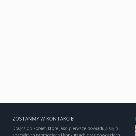
ZOSTAŃMY W KONTAKCIE!
Dołącz do kobiet, które jako pierwsze dowiadują się o
specjalnych promocjach i konkursach oraz nowościach