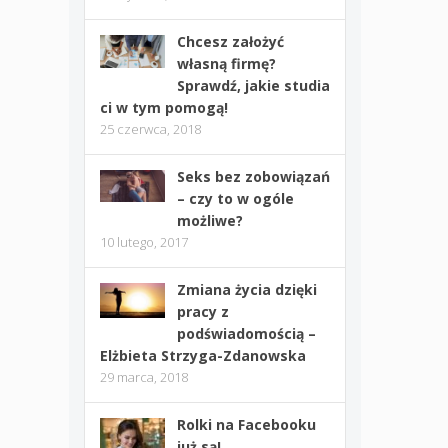
Chcesz założyć
własną firmę?
Sprawdź, jakie studia
ci w tym pomogą!
25 czerwca, 2018
Seks bez zobowiązań
– czy to w ogóle
możliwe?
10 lutego, 2017
Zmiana życia dzięki
pracy z
podświadomością –
Elżbieta Strzyga-Zdanowska
29 marca, 2018
Rolki na Facebooku
już są!