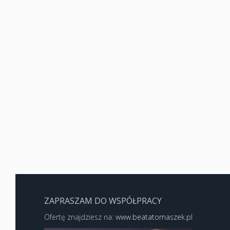
ZAPRASZAM DO WSPÓŁPRACY
Ofertę znajdziesz na:
www.beatatomaszek.pl