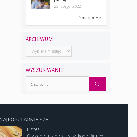
23 lutego, 2022
Następne »
ARCHIWUM
Archiwum
WYSZUKIWANIE
Szukaj:
NAJPOPULARNIEJSZE
Biznes
Czy komornik może zająć konto firmowe