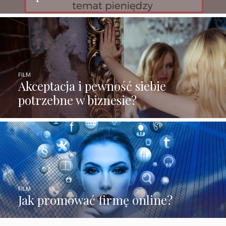
FILM
Akceptacja i pewność siebie
potrzebne w biznesie?
FILM
Jak promować firmę online?