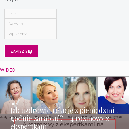
WIDEO
FILM
Jak uzdrowić relację z pieniędzmi i
godnie zarabiać? – 4 rozmowy z
ekspertkami