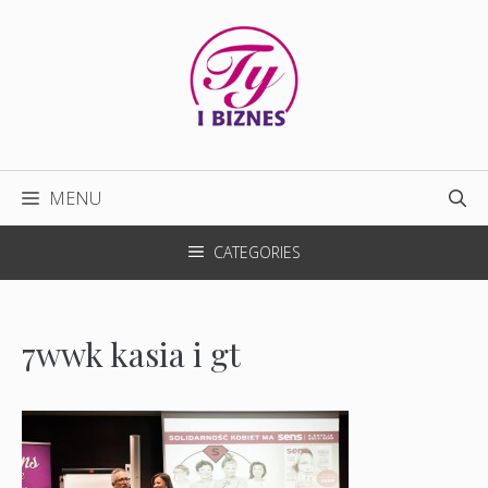
Przejdź
do
treści
MENU
CATEGORIES
7wwk kasia i gt