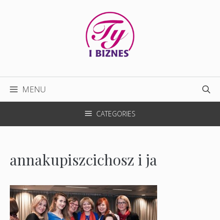
Przejdź
do
treści
MENU
CATEGORIES
annakupiszcichosz i ja