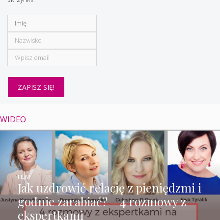
WIDEO
FILM
Jak uzdrowić relację z pieniędzmi i
godnie zarabiać? – 4 rozmowy z
ekspertkami