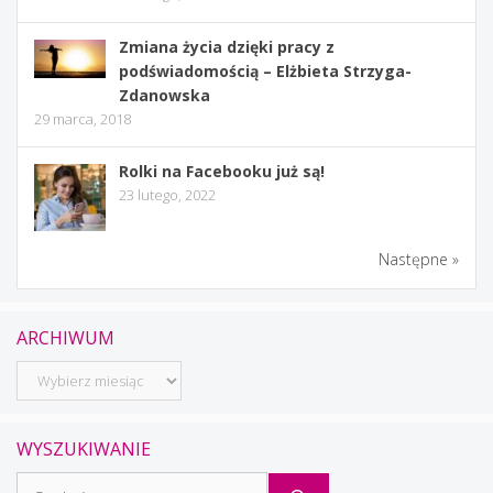
Zmiana życia dzięki pracy z
podświadomością – Elżbieta Strzyga-
Zdanowska
29 marca, 2018
Rolki na Facebooku już są!
23 lutego, 2022
Następne »
ARCHIWUM
Archiwum
WYSZUKIWANIE
Szukaj: