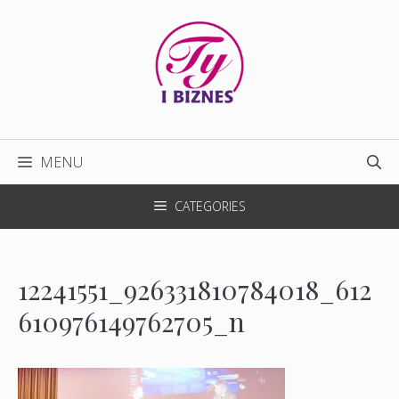
Przejdź
do
treści
MENU
CATEGORIES
12241551_926331810784018_612
610976149762705_n