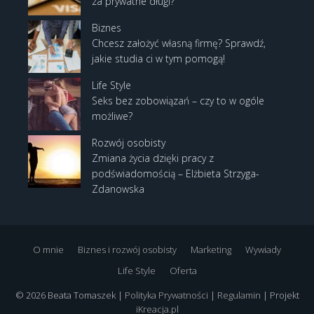
za prywatne długi?
Biznes
Chcesz założyć własną firmę? Sprawdź,
jakie studia ci w tym pomogą!
Life Style
Seks bez zobowiązań – czy to w ogóle
możliwe?
Rozwój osobisty
Zmiana życia dzięki pracy z
podświadomością – Elżbieta Strzyga-
Zdanowska
O mnie
Biznes i rozwój osobisty
Marketing
Wywiady
Life Style
Oferta
© 2026 Beata Tomaszek |
Polityka Prywatności
|
Regulamin
| Projekt
iKreacja.pl