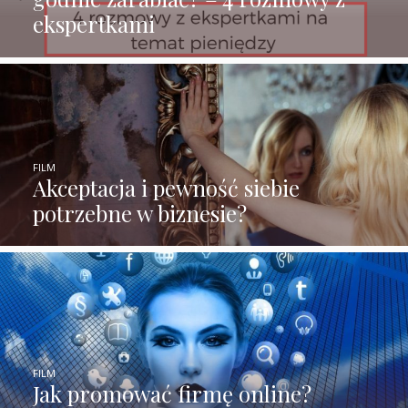
ekspertkami
FILM
Akceptacja i pewność siebie
potrzebne w biznesie?
FILM
Jak promować firmę online?