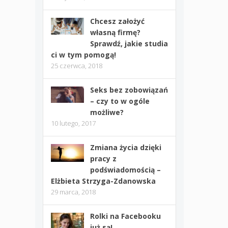
Chcesz założyć
własną firmę?
Sprawdź, jakie studia
ci w tym pomogą!
25 czerwca, 2018
Seks bez zobowiązań
– czy to w ogóle
możliwe?
10 lutego, 2017
Zmiana życia dzięki
pracy z
podświadomością –
Elżbieta Strzyga-Zdanowska
29 marca, 2018
Rolki na Facebooku
już są!