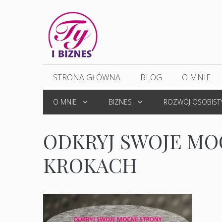
Przejdź
do
treści
STRONA GŁÓWNA
BLOG
O MNIE
O MNIE
BIZNES
ROZWÓJ OSOBIST
ODKRYJ SWOJE MO
KROKACH