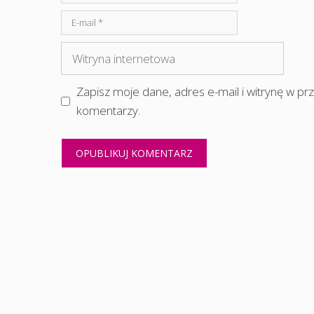
E-
mail
Witryna
internetowa
Zapisz moje dane, adres e-mail i witrynę w p
komentarzy.