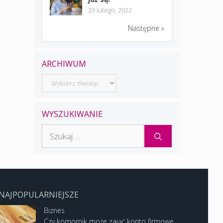
23 lutego, 2022
Następne »
ARCHIWUM
Archiwum
WYSZUKIWANIE
Szukaj:
NAJPOPULARNIEJSZE
Biznes
Czy komornik może zająć konto firmowe