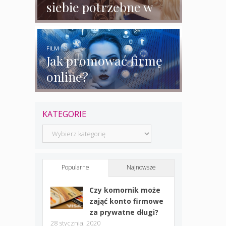
siebie potrzebne w
biznesie?
FILM
Jak promować firmę
online?
KATEGORIE
Kategorie
Popularne
Najnowsze
Czy komornik może
zająć konto firmowe
za prywatne długi?
28 stycznia, 2020