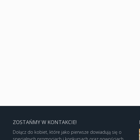
ZOSTAŃMY W KONTAKCIE!
Dołącz do kobiet, które jako pierwsze dowiadują się o
specjalnych promocjach i konkursach oraz nowościach