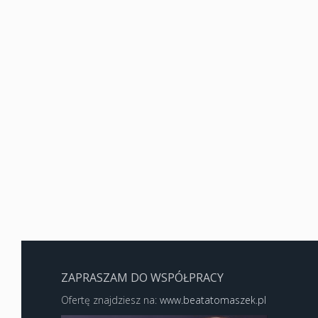
ZAPRASZAM DO WSPÓŁPRACY
Ofertę znajdziesz na:
www.beatatomaszek.pl