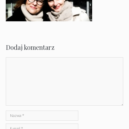
Dodaj komentarz
Komentarz
Nazwa
E-