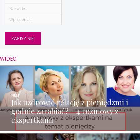
WIDEO
FILM
Jak uzdrowić relację z pieniędzmi i
godnie zarabiać? – 4 rozmowy z
ekspertkami