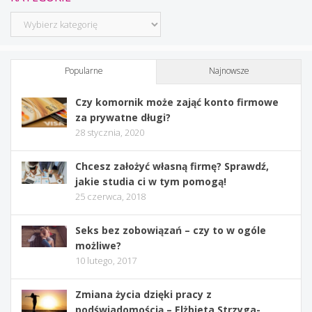
Kategorie
Popularne
Najnowsze
Czy komornik może zająć konto firmowe
za prywatne długi?
28 stycznia, 2020
Chcesz założyć własną firmę? Sprawdź,
jakie studia ci w tym pomogą!
25 czerwca, 2018
Seks bez zobowiązań – czy to w ogóle
możliwe?
10 lutego, 2017
Zmiana życia dzięki pracy z
podświadomością – Elżbieta Strzyga-