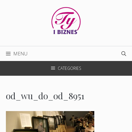
Przejdź
do
treści
MENU
CATEGORIES
od_wu_do_od_8951