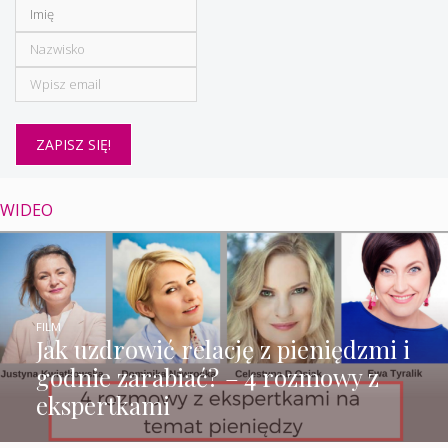
WIDEO
FILM
Jak uzdrowić relację z pieniędzmi i
godnie zarabiać? – 4 rozmowy z
ekspertkami