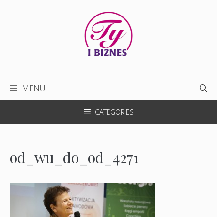
Przejdź
do
treści
MENU
CATEGORIES
od_wu_do_od_4271