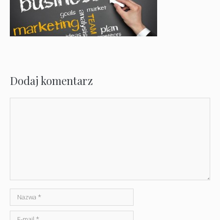
Dodaj komentarz
Komentarz
Nazwa
E-