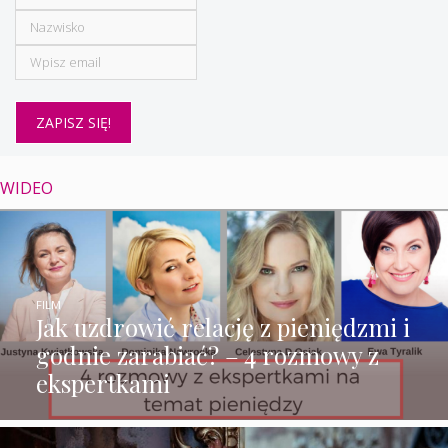
WIDEO
FILM
Jak uzdrowić relację z pieniędzmi i
godnie zarabiać? – 4 rozmowy z
ekspertkami