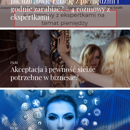
Jak uzdrowić relację z pieniędzmi i
godnie zarabiać? – 4 rozmowy z
ekspertkami
FILM
Akceptacja i pewność siebie
potrzebne w biznesie?
FILM