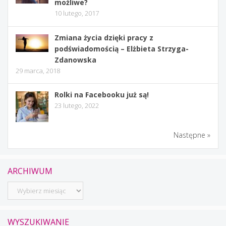
możliwe?
10 lutego, 2017
Zmiana życia dzięki pracy z
podświadomością – Elżbieta Strzyga-
Zdanowska
29 marca, 2018
Rolki na Facebooku już są!
23 lutego, 2022
Następne »
ARCHIWUM
Archiwum
WYSZUKIWANIE