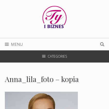
Przejdź
do
treści
MENU
CATEGORIES
Anna_lila_foto – kopia