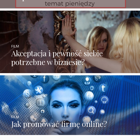
FILM
Akceptacja i pewność siebie
potrzebne w biznesie?
FILM
Jak promować firmę online?