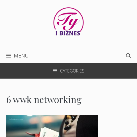
Przejdź
do
treści
MENU
CATEGORIES
6 wwk networking