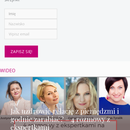
WIDEO
FILM
Jak uzdrowić relację z pieniędzmi i
godnie zarabiać? – 4 rozmowy z
ekspertkami