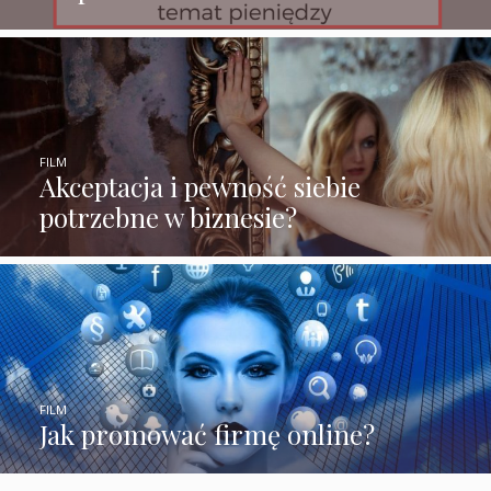
FILM
Akceptacja i pewność siebie
potrzebne w biznesie?
FILM
Jak promować firmę online?