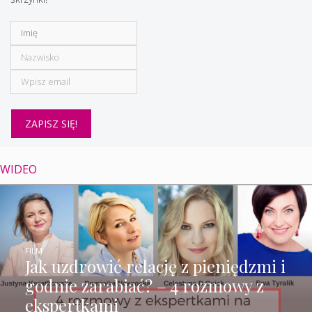
WIDEO
FILM
Jak uzdrowić relację z pieniędzmi i
godnie zarabiać? – 4 rozmowy z
ekspertkami