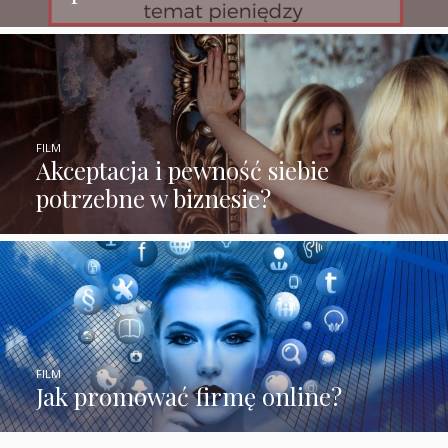
FILM
Akceptacja i pewność siebie
potrzebne w biznesie?
FILM
Jak promować firmę online?