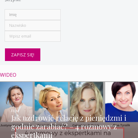
WIDEO
FILM
Jak uzdrowić relację z pieniędzmi i
godnie zarabiać? – 4 rozmowy z
ekspertkami