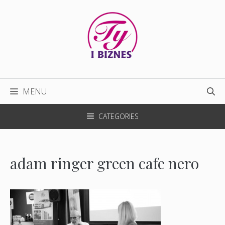
Przejdź
do
treści
MENU
CATEGORIES
adam ringer green cafe nero