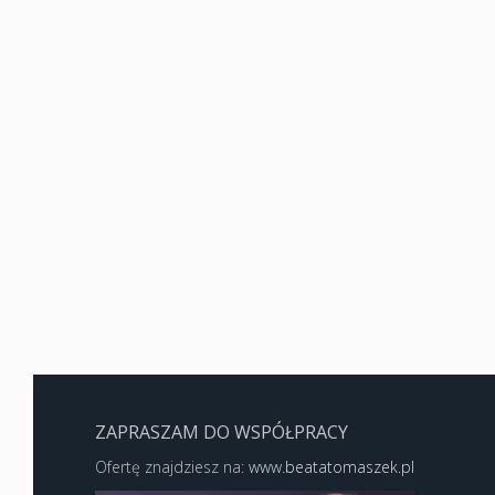
ZAPRASZAM DO WSPÓŁPRACY
Ofertę znajdziesz na:
www.beatatomaszek.pl