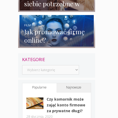
siebie potrzebne w
biznesie?
FILM
Jak promować firmę
online?
KATEGORIE
Kategorie
Popularne
Najnowsze
Czy komornik może
zająć konto firmowe
za prywatne długi?
28 stycznia, 2020