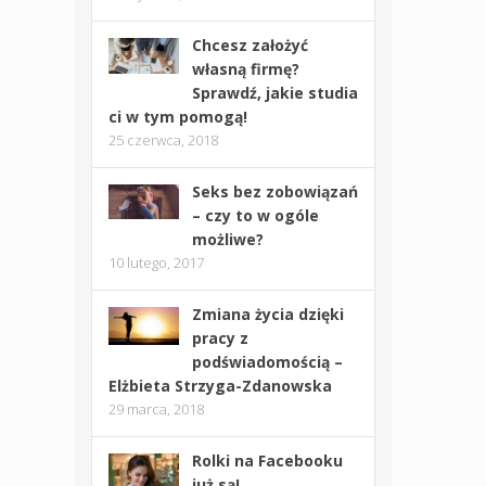
Chcesz założyć
własną firmę?
Sprawdź, jakie studia
ci w tym pomogą!
25 czerwca, 2018
Seks bez zobowiązań
– czy to w ogóle
możliwe?
10 lutego, 2017
Zmiana życia dzięki
pracy z
podświadomością –
Elżbieta Strzyga-Zdanowska
29 marca, 2018
Rolki na Facebooku
już są!