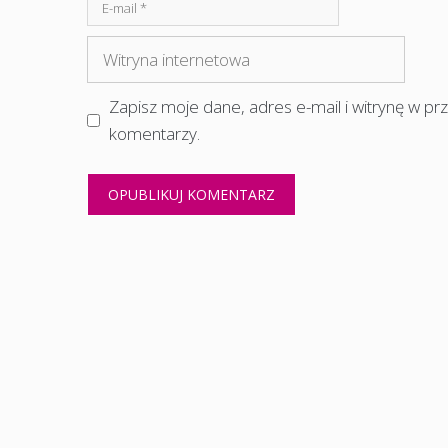
E-
mail
Witryna
internetowa
Zapisz moje dane, adres e-mail i witrynę w p
komentarzy.