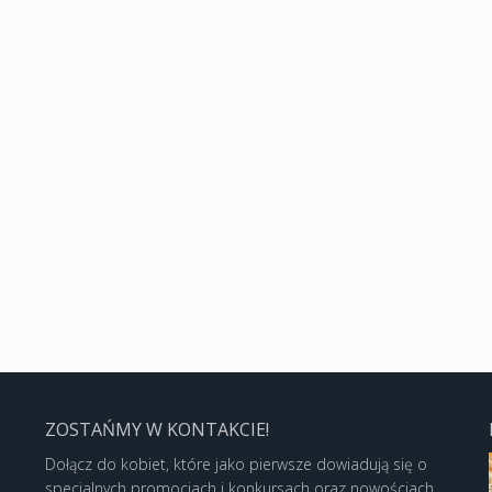
ZOSTAŃMY W KONTAKCIE!
Dołącz do kobiet, które jako pierwsze dowiadują się o
specjalnych promocjach i konkursach oraz nowościach