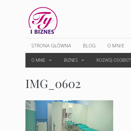
Przejdź
do
treści
STRONA GŁÓWNA
BLOG
O MNIE
O MNIE
BIZNES
ROZWÓJ OSOBIST
IMG_0602