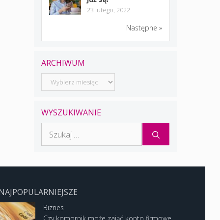
23 lutego, 2022
Następne »
ARCHIWUM
Archiwum
WYSZUKIWANIE
Szukaj:
NAJPOPULARNIEJSZE
Biznes
Czy komornik może zająć konto firmowe