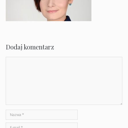
Dodaj komentarz
Komentarz
Nazwa
E-