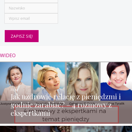
WIDEO
FILM
Jak uzdrowić relację z pieniędzmi i
godnie zarabiać? – 4 rozmowy z
ekspertkami