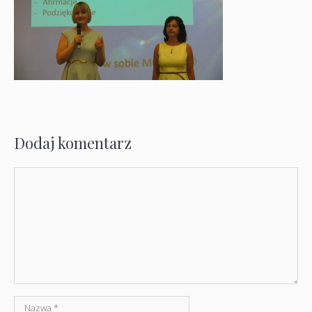
Dodaj komentarz
Komentarz
Nazwa