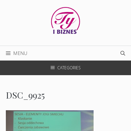
Przejdź
do
treści
MENU
CATEGORIES
DSC_9925