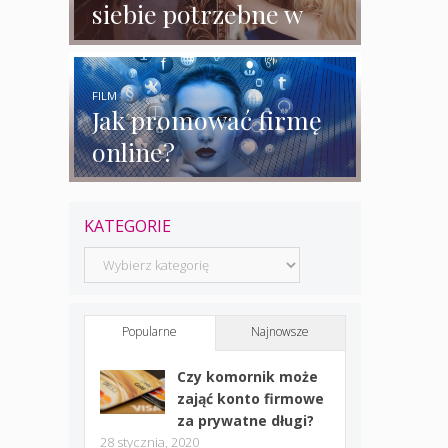
siebie potrzebne w
biznesie?
FILM
Jak promować firmę
online?
KATEGORIE
Kategorie
Popularne
Najnowsze
Czy komornik może
zająć konto firmowe
za prywatne długi?
28 stycznia, 2020