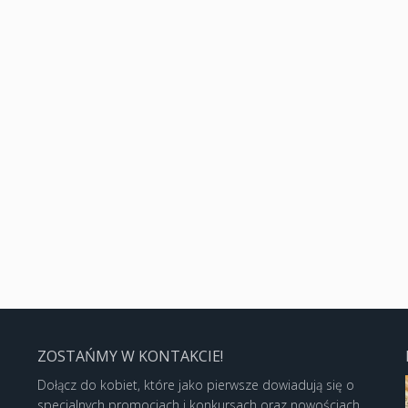
ZOSTAŃMY W KONTAKCIE!
Dołącz do kobiet, które jako pierwsze dowiadują się o
specjalnych promocjach i konkursach oraz nowościach