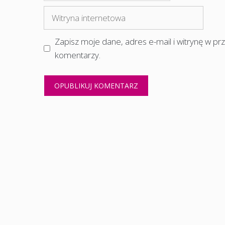
mail
Witryna
internetowa
Zapisz moje dane, adres e-mail i witrynę w p
komentarzy.