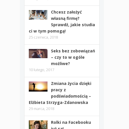
Chcesz założyć
własną firmę?
Sprawdź, jakie studia
ci w tym pomogą!
25 czerwca, 2018
Seks bez zobowiązań
– czy to w ogóle
możliwe?
10 lutego, 2017
Zmiana życia dzięki
pracy z
podświadomością –
Elżbieta Strzyga-Zdanowska
29 marca, 2018
Rolki na Facebooku
już są!