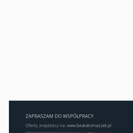
ZAPRASZAM DO WSPÓŁPRACY
Ofertę znajdziesz na:
www.beatatomaszek.pl