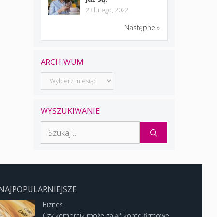
23 lutego, 2022
Następne »
ARCHIWUM
Archiwum
WYSZUKIWANIE
Szukaj:
NAJPOPULARNIEJSZE
Biznes
Czy komornik może zająć konto firmowe