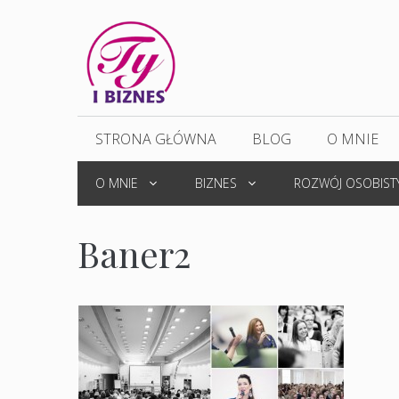
Przejdź
do
treści
STRONA GŁÓWNA
BLOG
O MNIE
O MNIE
BIZNES
ROZWÓJ OSOBIST
Baner2