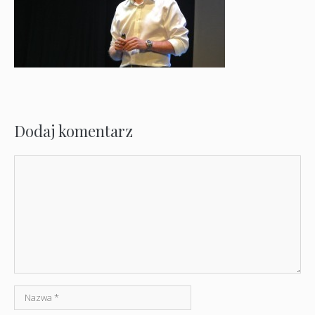
Dodaj komentarz
Komentarz
Nazwa