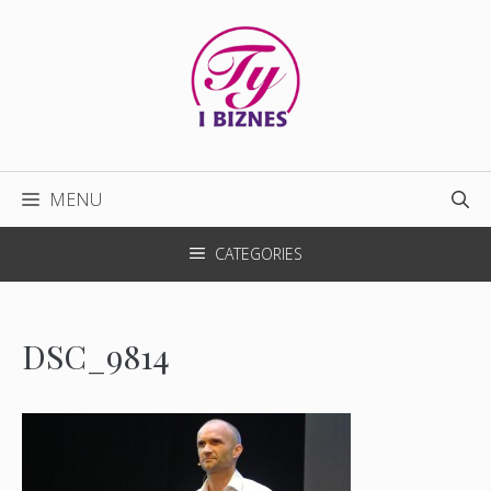
Przejdź
do
treści
MENU
CATEGORIES
DSC_9814