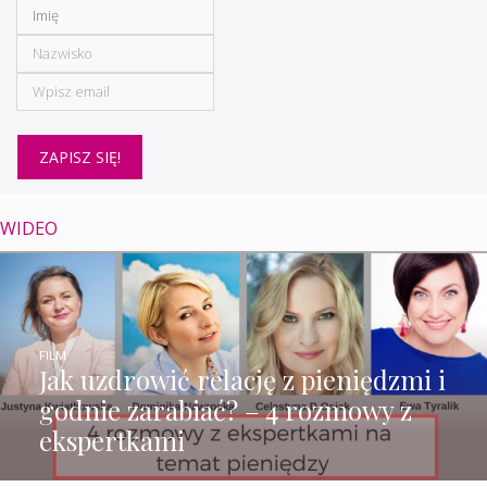
WIDEO
FILM
Jak uzdrowić relację z pieniędzmi i
godnie zarabiać? – 4 rozmowy z
ekspertkami