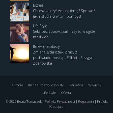
Biznes
Chcesz założyć własną firmę? Sprawdź,
jakie studia ci w tym pomogą!
Life Style
Seks bez zobowiązań – czy to w ogóle
możliwe?
Rozwój osobisty
Zmiana życia dzięki pracy z
podświadomością – Elżbieta Strzyga-
Zdanowska
O mnie
Biznes i rozwój osobisty
Marketing
Wywiady
Life Style
Oferta
© 2026 Beata Tomaszek |
Polityka Prywatności
|
Regulamin
| Projekt
iKreacja.pl