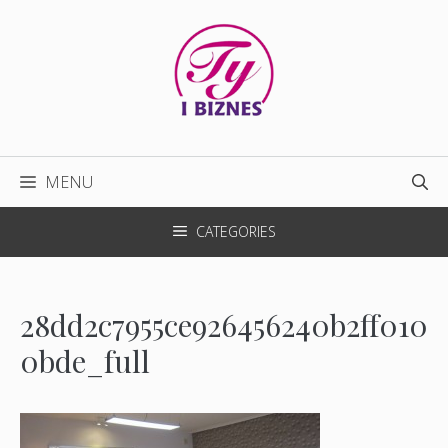
Przejdź
do
treści
MENU
CATEGORIES
28dd2c7955ce926456240b2ff010
0bde_full