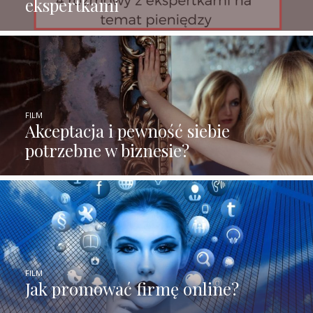
ekspertkami
FILM
Akceptacja i pewność siebie
potrzebne w biznesie?
FILM
Jak promować firmę online?