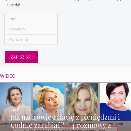
skrzynki!
WIDEO
FILM
Jak uzdrowić relację z pieniędzmi i
godnie zarabiać? – 4 rozmowy z