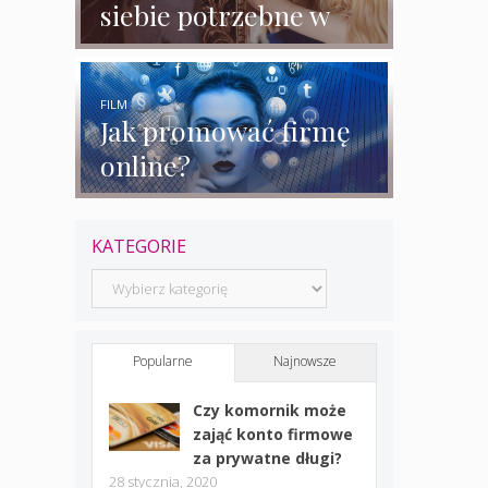
siebie potrzebne w
biznesie?
FILM
Jak promować firmę
online?
KATEGORIE
Kategorie
Popularne
Najnowsze
Czy komornik może
zająć konto firmowe
za prywatne długi?
28 stycznia, 2020