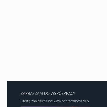
ZAPRASZAM DO WSPÓŁPRACY
Ofertę znajdziesz na:
www.beatatomaszek.pl