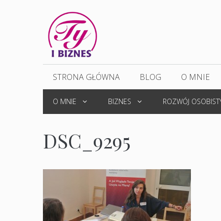
Przejdź
do
treści
STRONA GŁÓWNA
BLOG
O MNIE
O MNIE
BIZNES
ROZWÓJ OSOBIST
DSC_9295