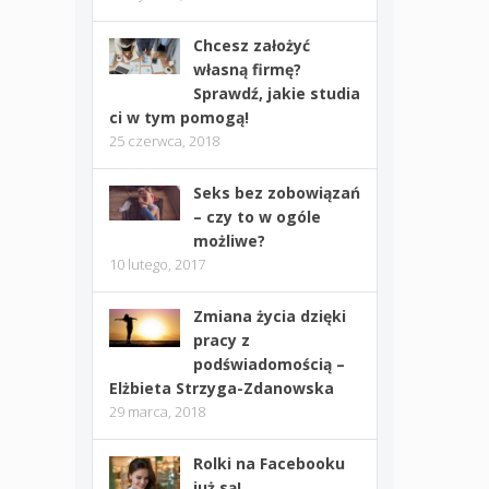
Chcesz założyć
własną firmę?
Sprawdź, jakie studia
ci w tym pomogą!
25 czerwca, 2018
Seks bez zobowiązań
– czy to w ogóle
możliwe?
10 lutego, 2017
Zmiana życia dzięki
pracy z
podświadomością –
Elżbieta Strzyga-Zdanowska
29 marca, 2018
Rolki na Facebooku
już są!