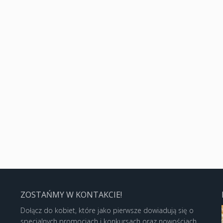
ZOSTAŃMY W KONTAKCIE!
Dołącz do kobiet, które jako pierwsze dowiadują się o
specjalnych promocjach i konkursach oraz nowościach