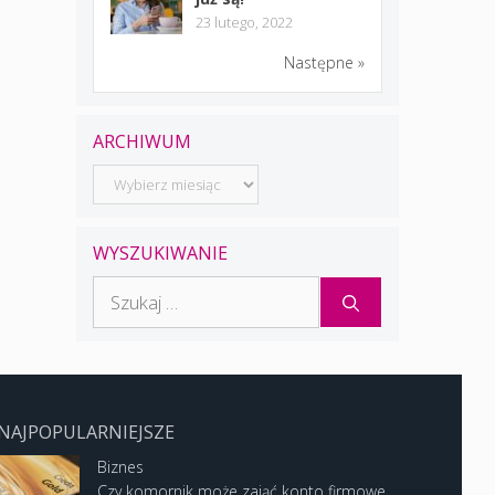
23 lutego, 2022
Następne »
ARCHIWUM
Archiwum
WYSZUKIWANIE
Szukaj:
NAJPOPULARNIEJSZE
Biznes
Czy komornik może zająć konto firmowe