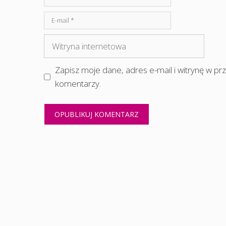
E-
mail
Witryna
internetowa
Zapisz moje dane, adres e-mail i witrynę w p
komentarzy.