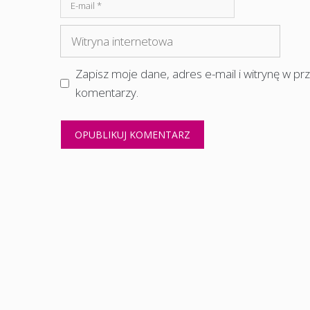
E-
mail
Witryna
internetowa
Zapisz moje dane, adres e-mail i witrynę w p
komentarzy.