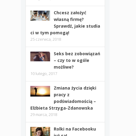
Chcesz założyć
własną firmę?
Sprawdź, jakie studia
ci w tym pomogą!
25 czerwca, 2018
Seks bez zobowiązań
– czy to w ogóle
możliwe?
10 lutego, 2017
Zmiana życia dzięki
pracy z
podświadomością –
Elżbieta Strzyga-Zdanowska
29 marca, 2018
Rolki na Facebooku
już są!