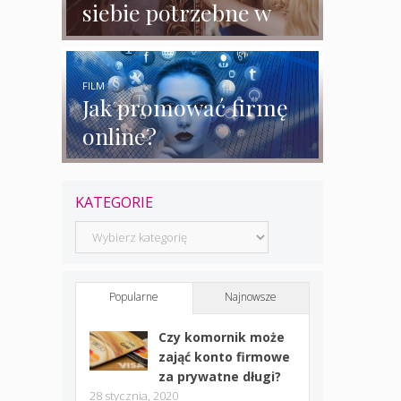
siebie potrzebne w
biznesie?
FILM
Jak promować firmę
online?
KATEGORIE
Kategorie
Popularne
Najnowsze
Czy komornik może
zająć konto firmowe
za prywatne długi?
28 stycznia, 2020