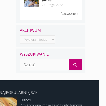
23 lutego, 2022
Następne »
ARCHIWUM
Archiwum
WYSZUKIWANIE
Szukaj:
NAJPOPULARNIEJSZE
Biznes
Czy komornik może zająć konto firmowe