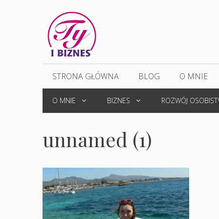
Przejdź
do
treści
STRONA GŁÓWNA
BLOG
O MNIE
O MNIE
BIZNES
ROZWÓJ OSOBIST
unnamed (1)