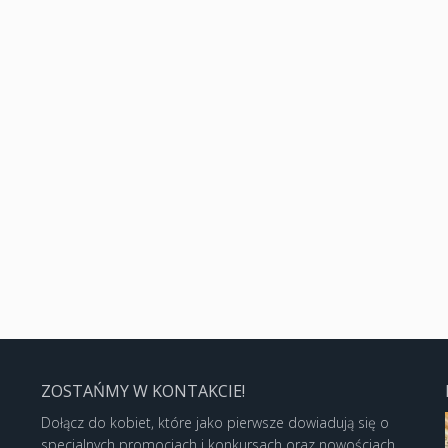
ZOSTAŃMY W KONTAKCIE!
Dołącz do kobiet, które jako pierwsze dowiadują się o
specjalnych promocjach i konkursach oraz nowościach