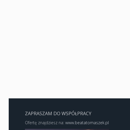
ZAPRASZAM DO WSPÓŁPRACY
Ofertę znajdziesz na:
www.beatatomaszek.pl