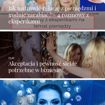
FILM
Jak uzdrowić relację z pieniędzmi i
godnie zarabiać? – 4 rozmowy z
ekspertkami
FILM
Akceptacja i pewność siebie
potrzebne w biznesie?