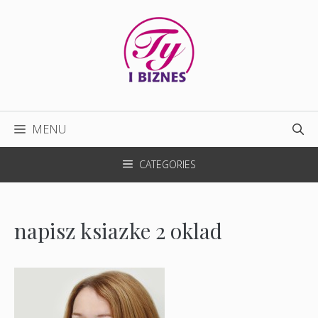
Przejdź
do
treści
MENU
CATEGORIES
napisz ksiazke 2 oklad