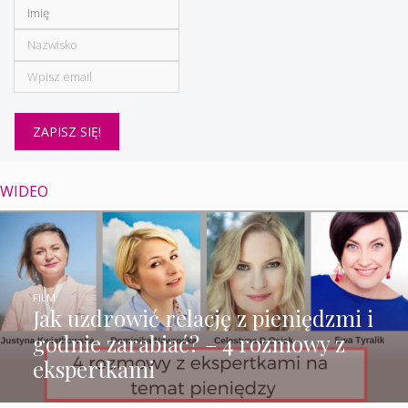
WIDEO
FILM
Jak uzdrowić relację z pieniędzmi i
godnie zarabiać? – 4 rozmowy z
ekspertkami