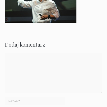
Dodaj komentarz
Komentarz
Nazwa