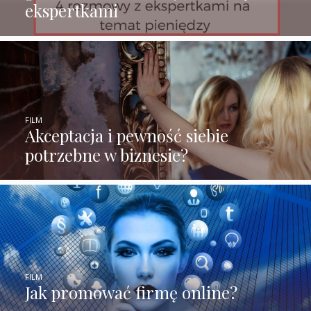
ekspertkami
FILM
Akceptacja i pewność siebie
potrzebne w biznesie?
FILM
Jak promować firmę online?