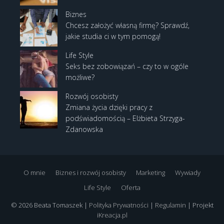
Biznes
Chcesz założyć własną firmę? Sprawdź,
jakie studia ci w tym pomogą!
Life Style
Seks bez zobowiązań – czy to w ogóle
możliwe?
Rozwój osobisty
Zmiana życia dzięki pracy z
podświadomością – Elżbieta Strzyga-
Zdanowska
O mnie
Biznes i rozwój osobisty
Marketing
Wywiady
Life Style
Oferta
© 2026 Beata Tomaszek |
Polityka Prywatności
|
Regulamin
| Projekt
iKreacja.pl