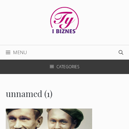
Przejdź
do
treści
MENU
CATEGORIES
unnamed (1)