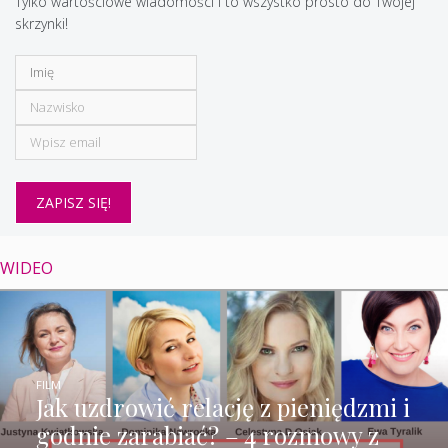
Tylko wartościowe wiadomości i to wszystko prosto do Twojej
skrzynki!
WIDEO
FILM
Jak uzdrowić relację z pieniędzmi i
godnie zarabiać? – 4 rozmowy z