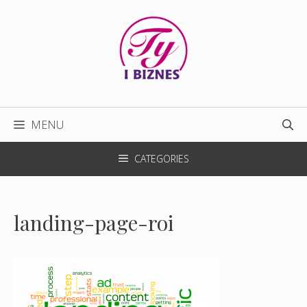
Przejdź
do
treści
MENU
CATEGORIES
landing-page-roi