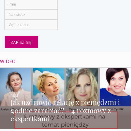
WIDEO
FILM
Jak uzdrowić relację z pieniędzmi i
godnie zarabiać? – 4 rozmowy z
ekspertkami