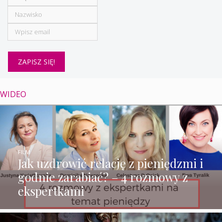
WIDEO
FILM
Jak uzdrowić relację z pieniędzmi i
godnie zarabiać? – 4 rozmowy z
ekspertkami