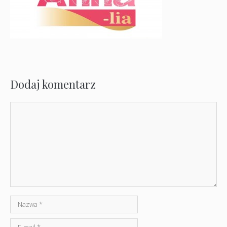
Dodaj komentarz
Komentarz
Nazwa
E-