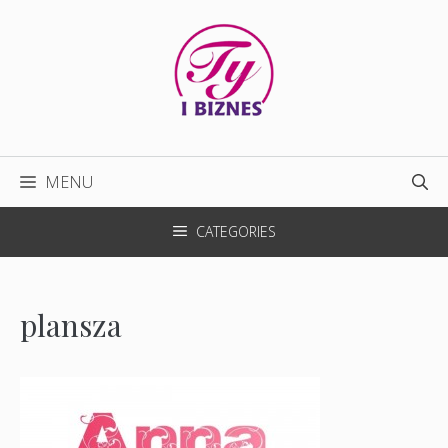
Przejdź
do
treści
MENU
CATEGORIES
plansza