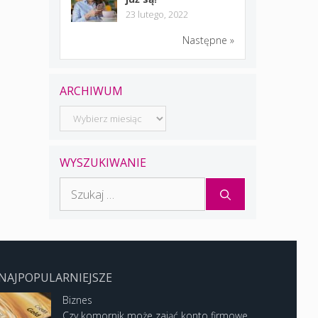
23 lutego, 2022
Następne »
ARCHIWUM
Archiwum
WYSZUKIWANIE
Szukaj:
NAJPOPULARNIEJSZE
Biznes
Czy komornik może zająć konto firmowe