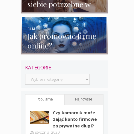
siebie potrzebne w
biznesie?
FILM
Jak promować firmę
online?
KATEGORIE
Kategorie
Popularne
Najnowsze
Czy komornik może
zająć konto firmowe
za prywatne długi?
28 stycznia, 2020