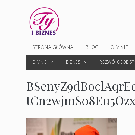
Przejdź
do
treści
STRONA GŁÓWNA
BLOG
O MNIE
O MNIE
BIZNES
ROZWÓJ OSOBIST
BSenyZ9dBoclAqrE
tCn2wjmS08Eu5OzxL