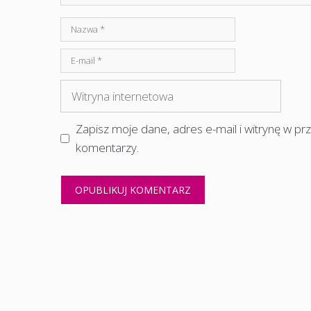
Nazwa
E-
mail
Witryna
internetowa
Zapisz moje dane, adres e-mail i witrynę w p
komentarzy.