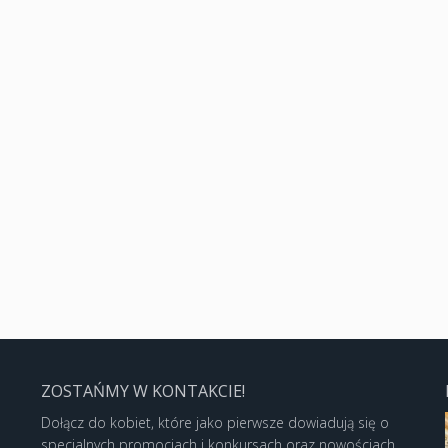
ZOSTAŃMY W KONTAKCIE!
Dołącz do kobiet, które jako pierwsze dowiadują się o
specjalnych promocjach i konkursach oraz nowościach