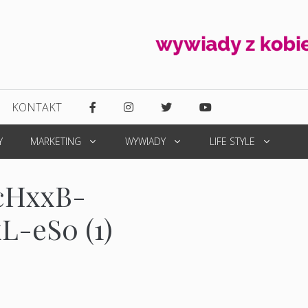
KONTAKT
Y
MARKETING
WYWIADY
LIFE STYLE
cHxxB-
-eS0 (1)