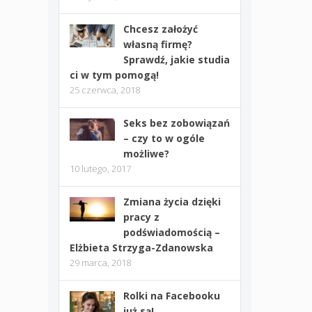
Chcesz założyć
własną firmę?
Sprawdź, jakie studia
ci w tym pomogą!
25 czerwca, 2018
Seks bez zobowiązań
– czy to w ogóle
możliwe?
10 lutego, 2017
Zmiana życia dzięki
pracy z
podświadomością –
Elżbieta Strzyga-Zdanowska
29 marca, 2018
Rolki na Facebooku
już są!