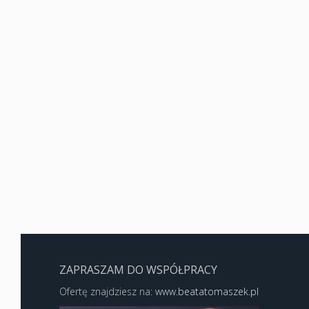
ZAPRASZAM DO WSPÓŁPRACY
Ofertę znajdziesz na:
www.beatatomaszek.pl