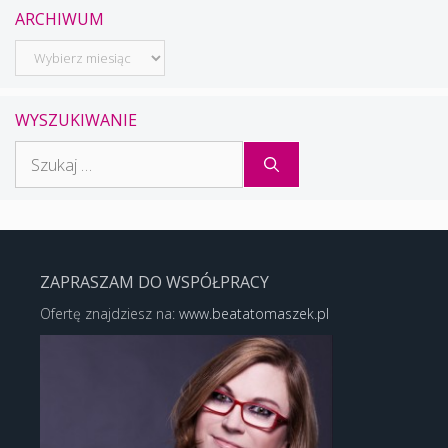
ARCHIWUM
Archiwum
WYSZUKIWANIE
Szukaj:
ZAPRASZAM DO WSPÓŁPRACY
Ofertę znajdziesz na:
www.beatatomaszek.pl