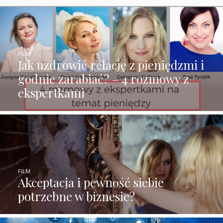
FILM
Jak uzdrowić relację z pieniędzmi i
godnie zarabiać? – 4 rozmowy z
ekspertkami
FILM
Akceptacja i pewność siebie
potrzebne w biznesie?