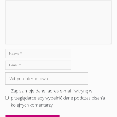
Komentarz
Nazwa
E-
mail
Witryna
internetowa
Zapisz moje dane, adres e-mail i witrynę w
przeglądarce aby wypełnić dane podczas pisania
kolejnych komentarzy.