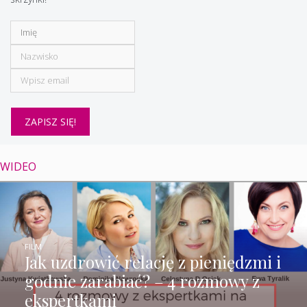
WIDEO
FILM
Jak uzdrowić relację z pieniędzmi i
godnie zarabiać? – 4 rozmowy z
ekspertkami