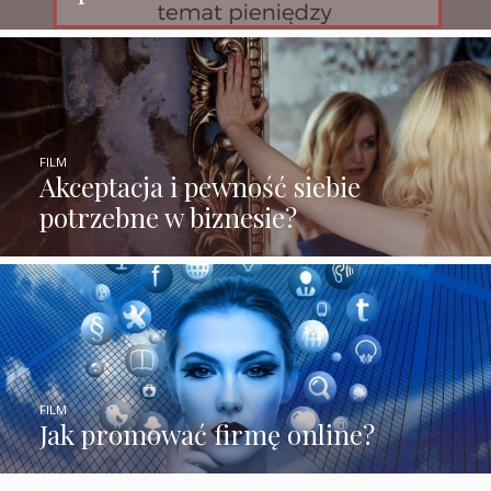
FILM
Akceptacja i pewność siebie
potrzebne w biznesie?
FILM
Jak promować firmę online?