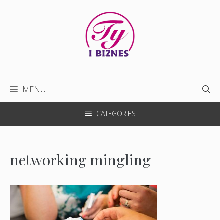
Przejdź
do
treści
MENU
CATEGORIES
networking mingling