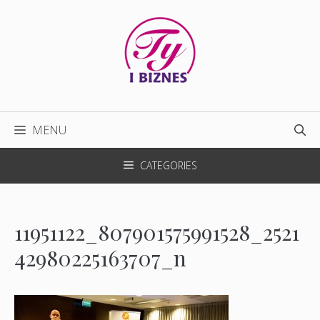
Przejdź
do
treści
MENU
CATEGORIES
11951122_807901575991528_2521
42980225163707_n