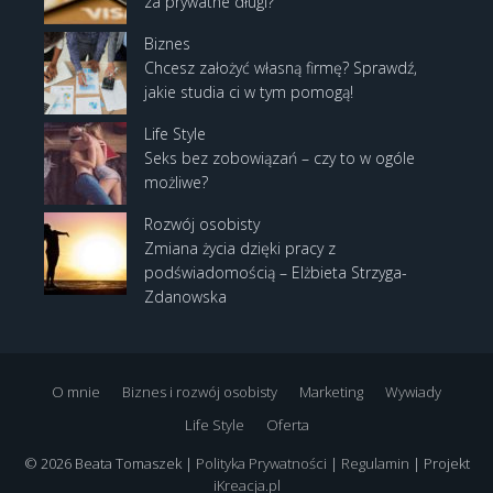
za prywatne długi?
Biznes
Chcesz założyć własną firmę? Sprawdź,
jakie studia ci w tym pomogą!
Life Style
Seks bez zobowiązań – czy to w ogóle
możliwe?
Rozwój osobisty
Zmiana życia dzięki pracy z
podświadomością – Elżbieta Strzyga-
Zdanowska
O mnie
Biznes i rozwój osobisty
Marketing
Wywiady
Life Style
Oferta
© 2026 Beata Tomaszek |
Polityka Prywatności
|
Regulamin
| Projekt
iKreacja.pl