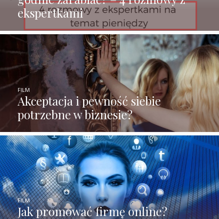
ekspertkami
FILM
Akceptacja i pewność siebie
potrzebne w biznesie?
FILM
Jak promować firmę online?