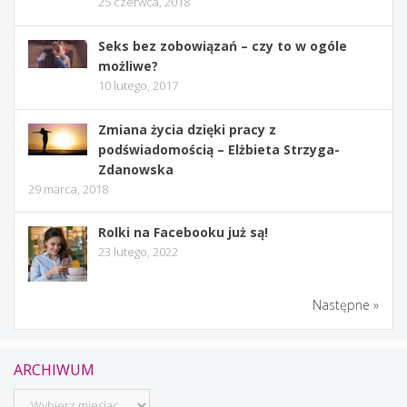
25 czerwca, 2018
Seks bez zobowiązań – czy to w ogóle
możliwe?
10 lutego, 2017
Zmiana życia dzięki pracy z
podświadomością – Elżbieta Strzyga-
Zdanowska
29 marca, 2018
Rolki na Facebooku już są!
23 lutego, 2022
Następne »
ARCHIWUM
Archiwum