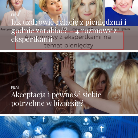
FILM
Jak uzdrowić relację z pieniędzmi i
godnie zarabiać? – 4 rozmowy z
ekspertkami
FILM
Akceptacja i pewność siebie
potrzebne w biznesie?