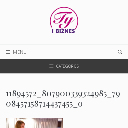
Przejdź
do
treści
MENU
CATEGORIES
11894572_807900339324985_79
08457158714437455_o