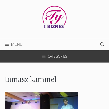
Przejdź
do
treści
MENU
CATEGORIES
tomasz kammel