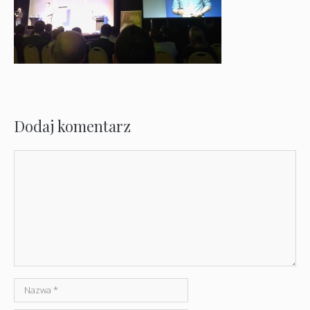
Dodaj komentarz
Komentarz
Nazwa