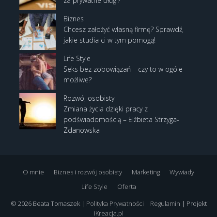
za prywatne długi?
Biznes
Chcesz założyć własną firmę? Sprawdź,
jakie studia ci w tym pomogą!
Life Style
Seks bez zobowiązań – czy to w ogóle
możliwe?
Rozwój osobisty
Zmiana życia dzięki pracy z
podświadomością – Elżbieta Strzyga-
Zdanowska
O mnie
Biznes i rozwój osobisty
Marketing
Wywiady
Life Style
Oferta
© 2026 Beata Tomaszek |
Polityka Prywatności
|
Regulamin
| Projekt
iKreacja.pl