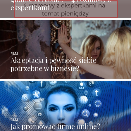
ekspertkami
FILM
Akceptacja i pewność siebie
potrzebne w biznesie?
FILM
Jak promować firmę online?