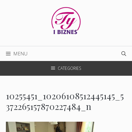
Przejdź
do
treści
MENU
CATEGORIES
10255451_10206108512445145_5
372265157870227484_n