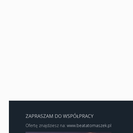
ZAPRASZAM DO WSPÓŁPRACY
Ofertę znajdziesz na:
www.beatatomaszek.pl