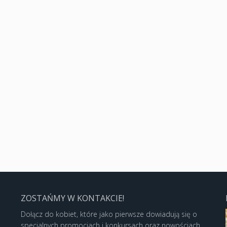
ZOSTAŃMY W KONTAKCIE!
Dołącz do kobiet, które jako pierwsze dowiadują się o
specjalnych promocjach i konkursach oraz nowościach