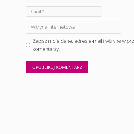
E-
mail
Witryna
internetowa
Zapisz moje dane, adres e-mail i witrynę w p
komentarzy.