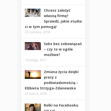
Chcesz założyć
własną firmę?
Sprawdź, jakie studia
ci w tym pomogą!
25 czerwca, 2018
Seks bez zobowiązań
– czy to w ogóle
możliwe?
10 lutego, 2017
Zmiana życia dzięki
pracy z
podświadomością –
Elżbieta Strzyga-Zdanowska
29 marca, 2018
Rolki na Facebooku
już są!