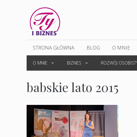
Przejdź
do
treści
STRONA GŁÓWNA
BLOG
O MNIE
O MNIE
BIZNES
ROZWÓJ OSOBIST
babskie lato 2015