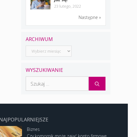
23 lutego, 2022
Następne »
ARCHIWUM
Archiwum
WYSZUKIWANIE
Szukaj:
NAJPOPULARNIEJSZE
Biznes
Czy komornik może zająć konto firmowe