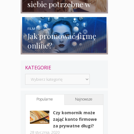
siebie potrzebne w
biznesie?
FILM
Jak promować firmę
online?
KATEGORIE
Kategorie
Popularne
Najnowsze
Czy komornik może
zająć konto firmowe
za prywatne długi?
28 stycznia, 2020