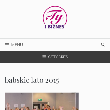
Przejdź
do
treści
MENU
CATEGORIES
babskie lato 2015