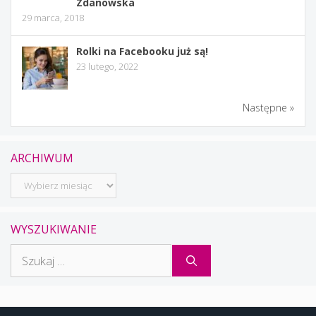
Zdanowska
29 marca, 2018
Rolki na Facebooku już są!
23 lutego, 2022
Następne »
ARCHIWUM
Archiwum
WYSZUKIWANIE
Szukaj: