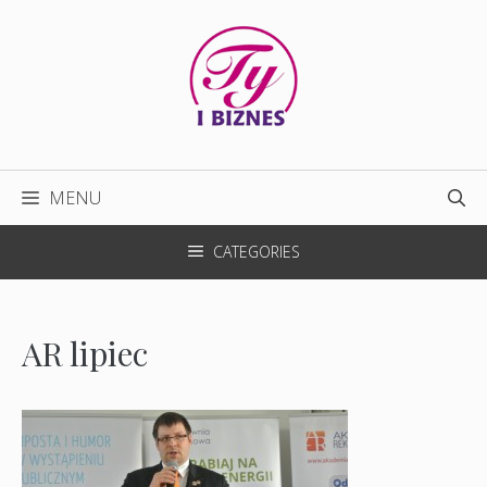
Przejdź
do
treści
MENU
CATEGORIES
AR lipiec