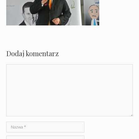
Dodaj komentarz
Komentarz
Nazwa