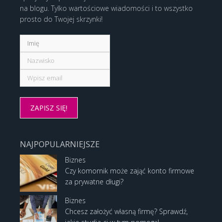
na blogu. Tylko wartościowe wiadomości i to wszystko
prosto do Twojej skrzynki!
NAJPOPULARNIEJSZE
Biznes
Czy komornik może zająć konto firmowe
za prywatne długi?
Biznes
Chcesz założyć własną firmę? Sprawdź,