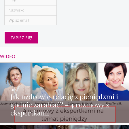
WIDEO
FILM
Jak uzdrowić relację z pieniędzmi i
godnie zarabiać? – 4 rozmowy z
ekspertkami