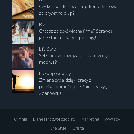
Czy komornik może zająć konto firmowe
za prywatne długi?
Biznes
Chcesz założyć własną firmę? Sprawdź,
jakie studia ci w tym pomogą!
Life Style
Seks bez zobowiązań – czy to w ogóle
możliwe?
Rozwój osobisty
Zmiana życia dzięki pracy z
podświadomością – Elżbieta Strzyga-
Zdanowska
O mnie
Biznes i rozwój osobisty
Marketing
Wywiady
Life Style
Oferta