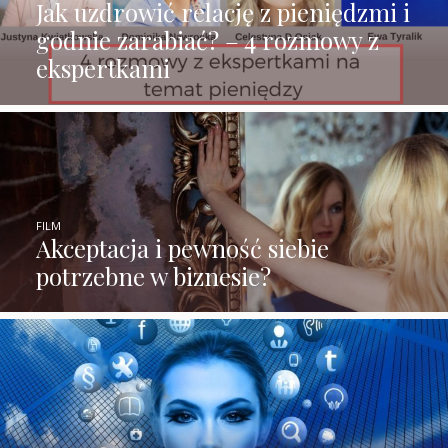
Jak uzdrowić relację z pieniędzmi i
godnie zarabiać? – 4 rozmowy z
ekspertkami
FILM
Akceptacja i pewność siebie
potrzebne w biznesie?