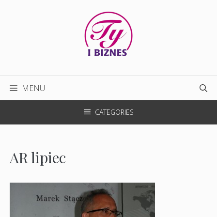
Przejdź
do
treści
MENU
CATEGORIES
AR lipiec