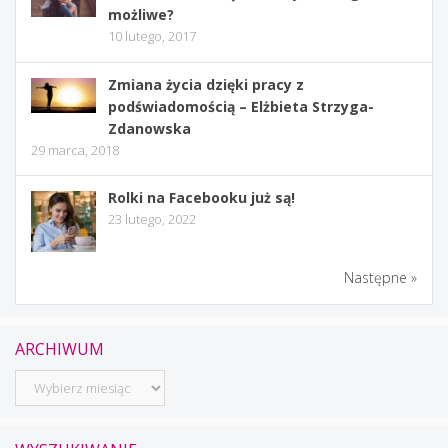
możliwe?
10 lutego, 2017
Zmiana życia dzięki pracy z
podświadomością – Elżbieta Strzyga-
Zdanowska
29 marca, 2018
Rolki na Facebooku już są!
23 lutego, 2022
Następne »
ARCHIWUM
Archiwum