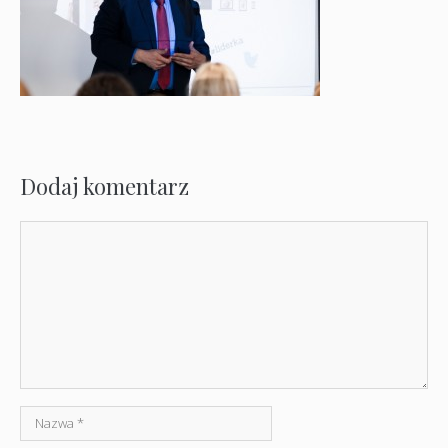
Dodaj komentarz
Komentarz
Nazwa