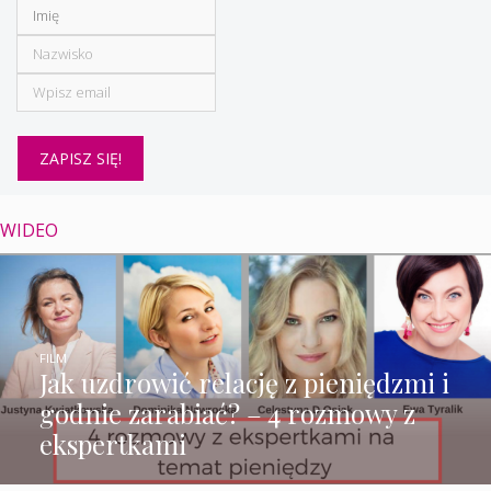
WIDEO
FILM
Jak uzdrowić relację z pieniędzmi i
godnie zarabiać? – 4 rozmowy z
ekspertkami