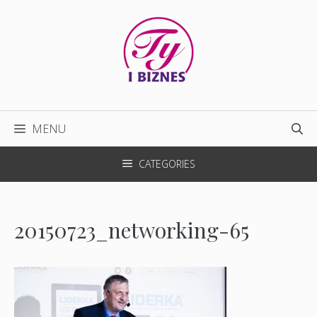
Przejdź
do
treści
MENU
CATEGORIES
20150723_networking-65