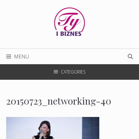
Przejdź
do
treści
MENU
CATEGORIES
20150723_networking-40