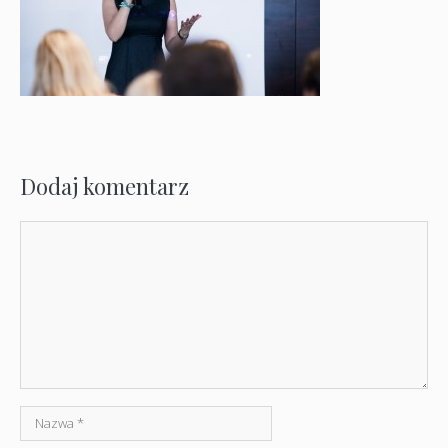
Dodaj komentarz
Komentarz
Nazwa