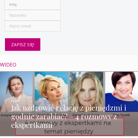
WIDEO
FILM
Jak uzdrowić relację z pieniędzmi i
godnie zarabiać? – 4 rozmowy z
ekspertkami