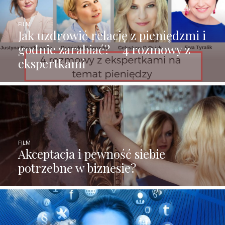
FILM
Jak uzdrowić relację z pieniędzmi i
godnie zarabiać? – 4 rozmowy z
ekspertkami
FILM
Akceptacja i pewność siebie
potrzebne w biznesie?