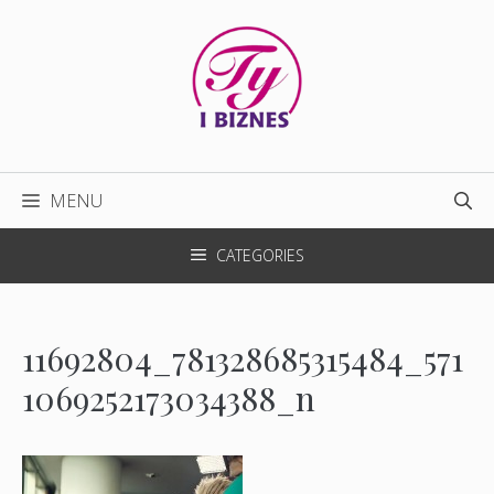
Przejdź
do
treści
MENU
CATEGORIES
11692804_781328685315484_571
1069252173034388_n