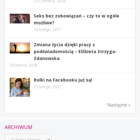
25 czerwca, 2018
Seks bez zobowiązań – czy to w ogóle
możliwe?
10 lutego, 2017
Zmiana życia dzięki pracy z
podświadomością – Elżbieta Strzyga-
Zdanowska
29 marca, 2018
Rolki na Facebooku już są!
23 lutego, 2022
Następne »
ARCHIWUM
Archiwum