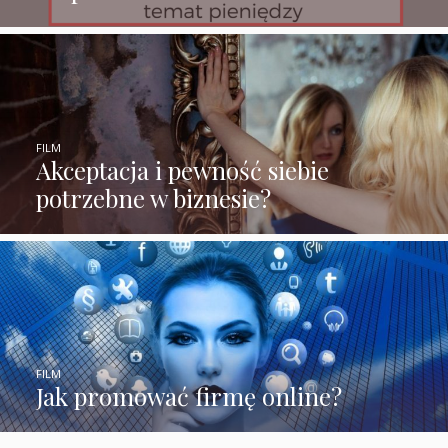
FILM
Akceptacja i pewność siebie
potrzebne w biznesie?
FILM
Jak promować firmę online?