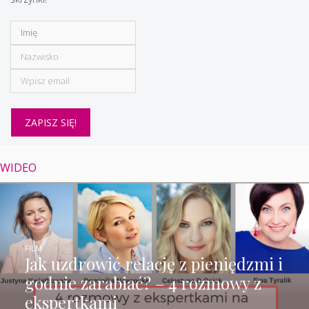
WIDEO
FILM
Jak uzdrowić relację z pieniędzmi i
godnie zarabiać? – 4 rozmowy z
ekspertkami