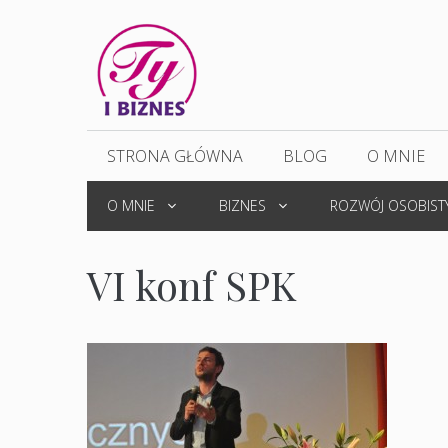
Przejdź
do
treści
STRONA GŁÓWNA
BLOG
O MNIE
O MNIE
BIZNES
ROZWÓJ OSOBIST
VI konf SPK