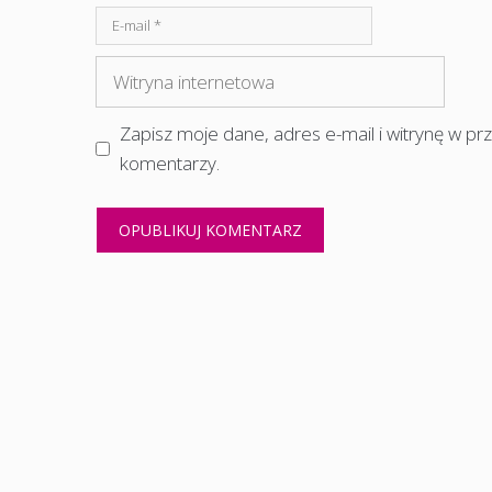
E-
mail
Witryna
internetowa
Zapisz moje dane, adres e-mail i witrynę w p
komentarzy.