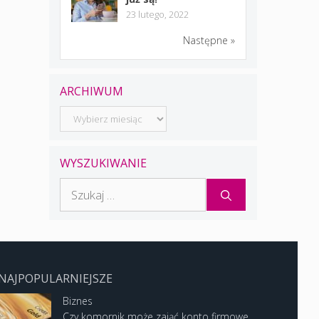
23 lutego, 2022
Następne »
ARCHIWUM
Archiwum
WYSZUKIWANIE
Szukaj:
NAJPOPULARNIEJSZE
Biznes
Czy komornik może zająć konto firmowe