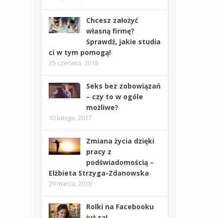
Chcesz założyć
własną firmę?
Sprawdź, jakie studia
ci w tym pomogą!
25 czerwca, 2018
Seks bez zobowiązań
– czy to w ogóle
możliwe?
10 lutego, 2017
Zmiana życia dzięki
pracy z
podświadomością –
Elżbieta Strzyga-Zdanowska
29 marca, 2018
Rolki na Facebooku
już są!