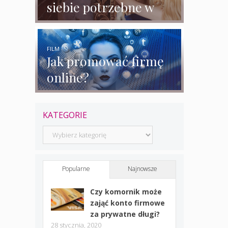
siebie potrzebne w
biznesie?
FILM
Jak promować firmę
online?
KATEGORIE
Kategorie
Popularne
Najnowsze
Czy komornik może
zająć konto firmowe
za prywatne długi?
28 stycznia, 2020