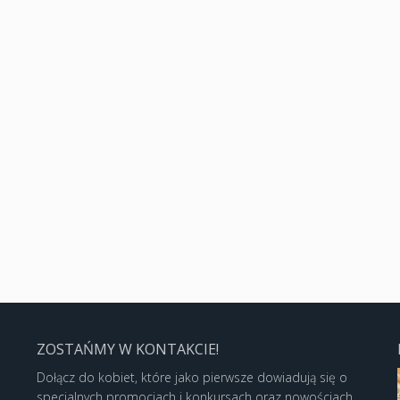
ZOSTAŃMY W KONTAKCIE!
Dołącz do kobiet, które jako pierwsze dowiadują się o
specjalnych promocjach i konkursach oraz nowościach