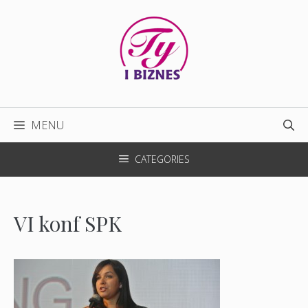
Przejdź
do
treści
MENU
CATEGORIES
VI konf SPK