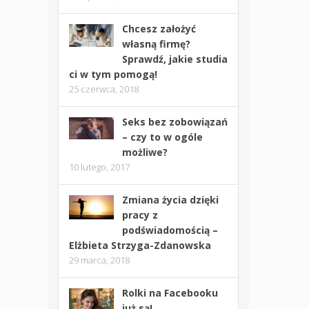
Chcesz założyć
własną firmę?
Sprawdź, jakie studia
ci w tym pomogą!
25 czerwca, 2018
Seks bez zobowiązań
– czy to w ogóle
możliwe?
10 lutego, 2017
Zmiana życia dzięki
pracy z
podświadomością –
Elżbieta Strzyga-Zdanowska
29 marca, 2018
Rolki na Facebooku
już są!