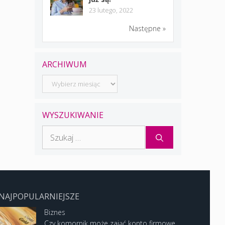
23 lutego, 2022
Następne »
ARCHIWUM
Archiwum
WYSZUKIWANIE
Szukaj:
NAJPOPULARNIEJSZE
Biznes
Czy komornik może zająć konto firmowe