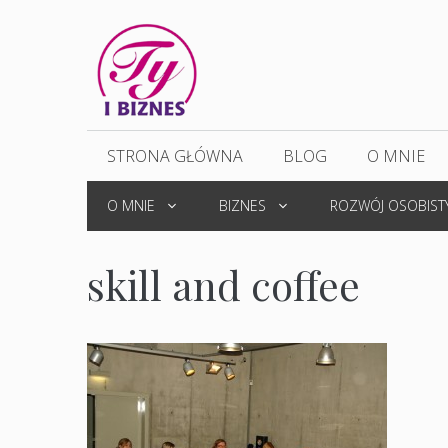
Przejdź
do
treści
STRONA GŁÓWNA
BLOG
O MNIE
O MNIE
BIZNES
ROZWÓJ OSOBIST
skill and coffee