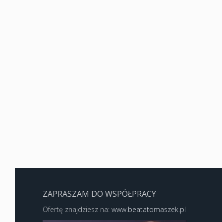
ZAPRASZAM DO WSPÓŁPRACY
Ofertę znajdziesz na:
www.beatatomaszek.pl