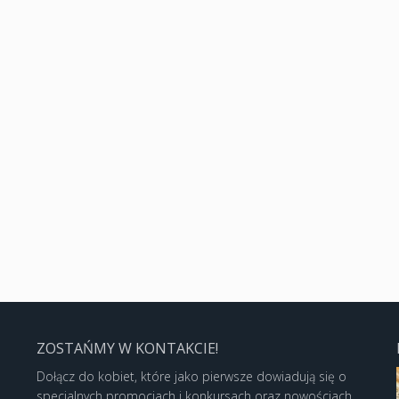
ZOSTAŃMY W KONTAKCIE!
Dołącz do kobiet, które jako pierwsze dowiadują się o
specjalnych promocjach i konkursach oraz nowościach