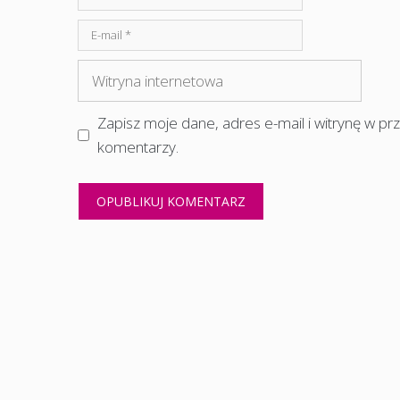
E-
mail
Witryna
internetowa
Zapisz moje dane, adres e-mail i witrynę w p
komentarzy.