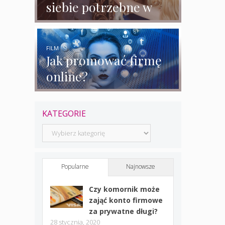
siebie potrzebne w
biznesie?
FILM
Jak promować firmę
online?
KATEGORIE
Kategorie
Popularne
Najnowsze
Czy komornik może
zająć konto firmowe
za prywatne długi?
28 stycznia, 2020