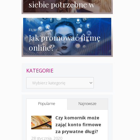
siebie potrzebne w
biznesie?
FILM
Jak promować firmę
online?
KATEGORIE
Kategorie
Popularne
Najnowsze
Czy komornik może
zająć konto firmowe
za prywatne długi?
28 stycznia, 2020