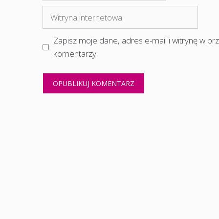
mail
Witryna
internetowa
Zapisz moje dane, adres e-mail i witrynę w p
komentarzy.