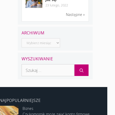
23 lutego, 2022
Następne »
ARCHIWUM
Archiwum
WYSZUKIWANIE
Szukaj:
NAJPOPULARNIEJSZE
Biznes
Czy komornik może zająć konto firmowe