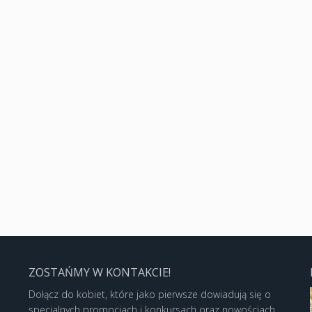
ZOSTAŃMY W KONTAKCIE!
Dołącz do kobiet, które jako pierwsze dowiadują się o
specjalnych promocjach i konkursach oraz nowościach