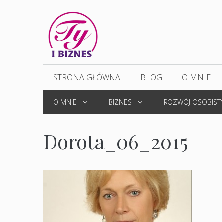
Przejdź
do
treści
STRONA GŁÓWNA
BLOG
O MNIE
O MNIE
BIZNES
ROZWÓJ OSOBIST
Dorota_06_2015