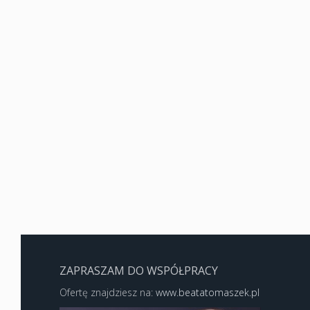
ZAPRASZAM DO WSPÓŁPRACY
Ofertę znajdziesz na:
www.beatatomaszek.pl