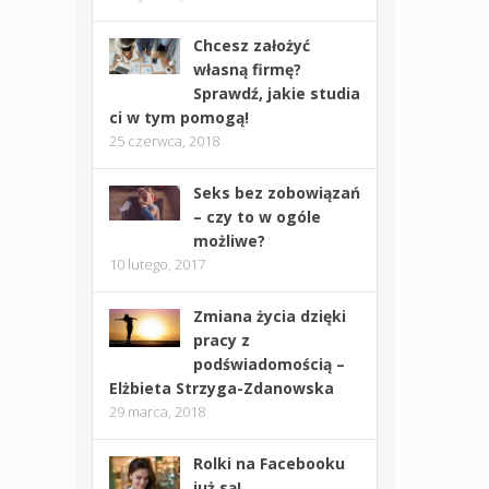
Chcesz założyć
własną firmę?
Sprawdź, jakie studia
ci w tym pomogą!
25 czerwca, 2018
Seks bez zobowiązań
– czy to w ogóle
możliwe?
10 lutego, 2017
Zmiana życia dzięki
pracy z
podświadomością –
Elżbieta Strzyga-Zdanowska
29 marca, 2018
Rolki na Facebooku
już są!