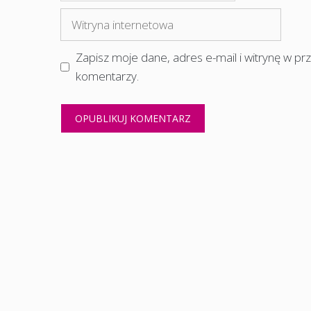
mail
Witryna
internetowa
Zapisz moje dane, adres e-mail i witrynę w p
komentarzy.