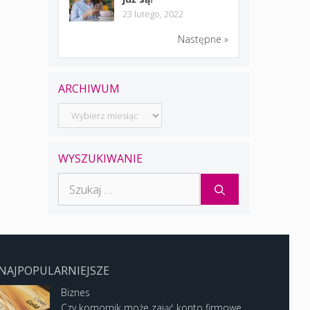
23 lutego, 2022
Następne »
ARCHIWUM
Archiwum
WYSZUKIWANIE
Szukaj:
NAJPOPULARNIEJSZE
Biznes
Czy komornik może zająć konto firmowe