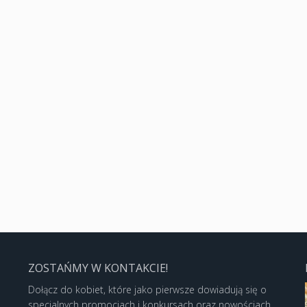
ZOSTAŃMY W KONTAKCIE!
Dołącz do kobiet, które jako pierwsze dowiadują się o
specjalnych promocjach i konkursach oraz nowościach