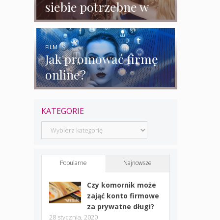
siebie potrzebne w
biznesie?
FILM
Jak promować firmę
online?
KATEGORIE
Kategorie
Popularne
Najnowsze
Czy komornik może
zająć konto firmowe
za prywatne długi?
28 stycznia, 2020