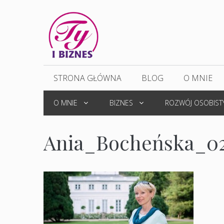
Przejdź
do
treści
STRONA GŁÓWNA
BLOG
O MNIE
O MNIE
BIZNES
ROZWÓJ OSOBIST
Ania_Bocheńska_0