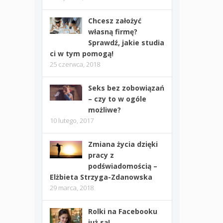
Chcesz założyć
własną firmę?
Sprawdź, jakie studia
ci w tym pomogą!
25 czerwca, 2018
Seks bez zobowiązań
– czy to w ogóle
możliwe?
10 lutego, 2017
Zmiana życia dzięki
pracy z
podświadomością –
Elżbieta Strzyga-Zdanowska
29 marca, 2018
Rolki na Facebooku
już są!