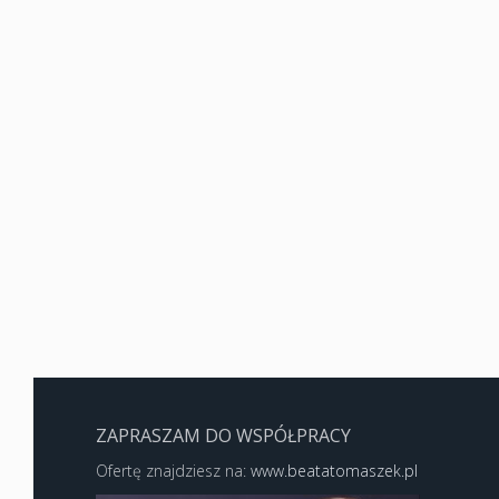
ZAPRASZAM DO WSPÓŁPRACY
Ofertę znajdziesz na:
www.beatatomaszek.pl