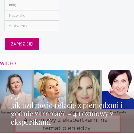
WIDEO
FILM
Jak uzdrowić relację z pieniędzmi i
godnie zarabiać? – 4 rozmowy z
ekspertkami