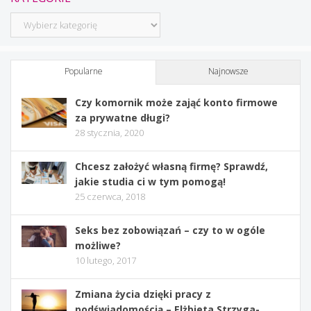
Kategorie
Popularne
Najnowsze
Czy komornik może zająć konto firmowe
za prywatne długi?
28 stycznia, 2020
Chcesz założyć własną firmę? Sprawdź,
jakie studia ci w tym pomogą!
25 czerwca, 2018
Seks bez zobowiązań – czy to w ogóle
możliwe?
10 lutego, 2017
Zmiana życia dzięki pracy z
podświadomością – Elżbieta Strzyga-