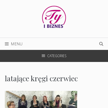
Przejdź
do
treści
MENU
CATEGORIES
latające kręgi czerwiec