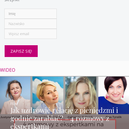
WIDEO
FILM
Jak uzdrowić relację z pieniędzmi i
godnie zarabiać? – 4 rozmowy z
ekspertkami