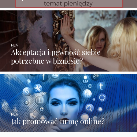
FILM
Akceptacja i pewność siebie
potrzebne w biznesie?
FILM
Jak promować firmę online?