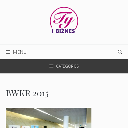
Przejdź
do
treści
MENU
CATEGORIES
BWKR 2015