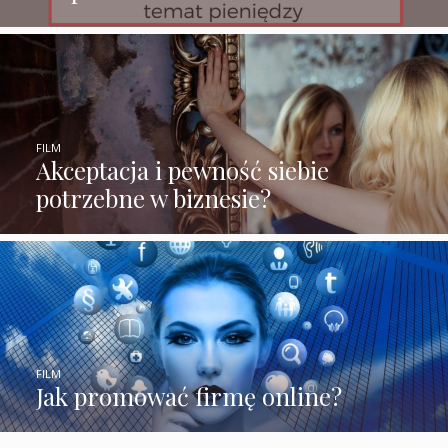
FILM
Akceptacja i pewność siebie
potrzebne w biznesie?
FILM
Jak promować firmę online?