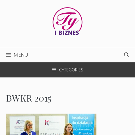
Przejdź
do
treści
MENU
CATEGORIES
BWKR 2015