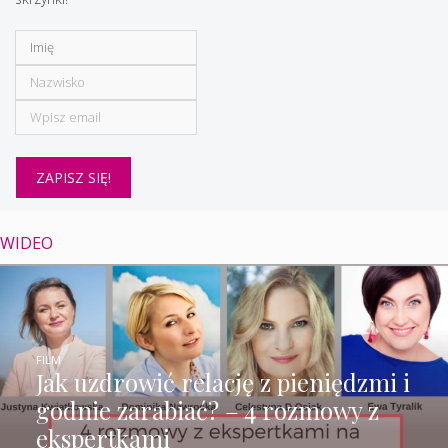
WIDEO
FILM
Jak uzdrowić relację z pieniędzmi i
godnie zarabiać? – 4 rozmowy z
ekspertkami